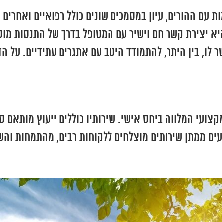
עם ההורים, עיון במסמכים שונים כולל רפואיים ואחרים ו
א יצירת קשר חם וישיר עם המטופל בדרך של התנסות מוסי
פשר לו, בין היתר, להתמודד היטב עם אתגרים עתידיים. על 
קצועי המלווה ביחס אישי. שירותיו כוללים ייעוץ מותאם 
גיעים ממתן שירותים מוצלחים ללקוחות רבים, מהתמחות והש